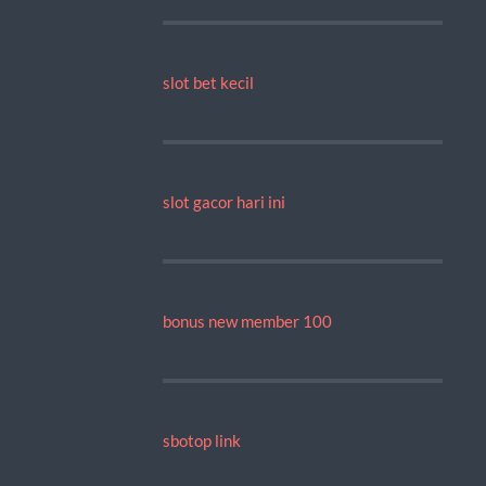
slot bet kecil
slot gacor hari ini
bonus new member 100
sbotop link