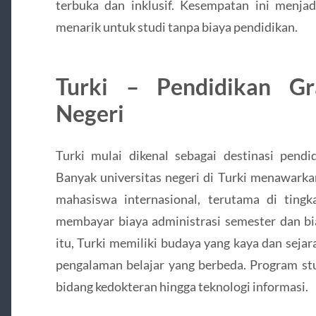
terbuka dan inklusif. Kesempatan ini menjad
menarik untuk studi tanpa biaya pendidikan.
Turki – Pendidikan Gra
Negeri
Turki mulai dikenal sebagai destinasi pendi
Banyak universitas negeri di Turki menawarka
mahasiswa internasional, terutama di ting
membayar biaya administrasi semester dan bia
itu, Turki memiliki budaya yang kaya dan sej
pengalaman belajar yang berbeda. Program stu
bidang kedokteran hingga teknologi informasi.