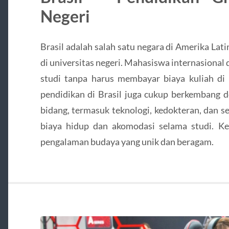
Negeri
Brasil adalah salah satu negara di Amerika La
di universitas negeri. Mahasiswa internasiona
studi tanpa harus membayar biaya kuliah di b
pendidikan di Brasil juga cukup berkembang 
bidang, termasuk teknologi, kedokteran, dan 
biaya hidup dan akomodasi selama studi. K
pengalaman budaya yang unik dan beragam.