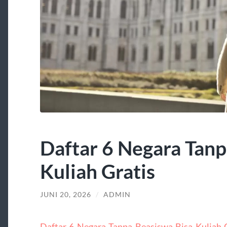
Daftar 6 Negara Tanp
Kuliah Gratis
JUNI 20, 2026
/
ADMIN
Daftar 6 Negara Tanpa Beasiswa Bisa Kuliah 