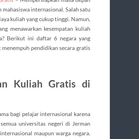
n mahasiswa internasional. Salah satu
iaya kuliah yang cukup tinggi. Namun,
ang menawarkan kesempatan kuliah
? Berikut ini daftar 6 negara yang
 menempuh pendidikan secara gratis
n Kuliah Gratis di
ama bagi pelajar internasional karena
 semua universitas negeri di Jerman
internasional maupun warga negara.