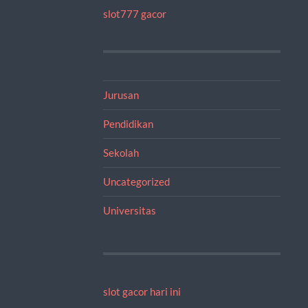
slot777 gacor
Jurusan
Pendidikan
Sekolah
Uncategorized
Universitas
slot gacor hari ini