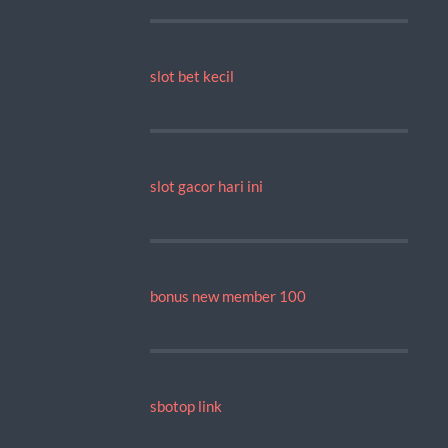
slot bet kecil
slot gacor hari ini
bonus new member 100
sbotop link