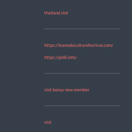
thailand slot
https://komodoculturefestival.com/
https://pidii.info/
slot bonus new member
slot