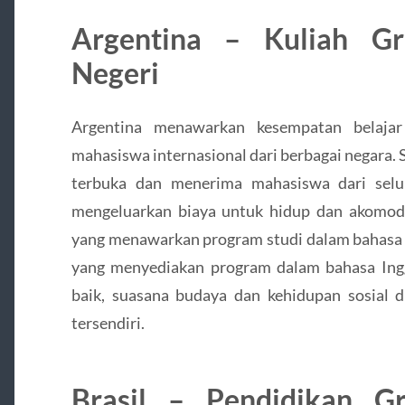
Argentina – Kuliah Gra
Negeri
Argentina menawarkan kesempatan belajar 
mahasiswa internasional dari berbagai negara. 
terbuka dan menerima mahasiswa dari selu
mengeluarkan biaya untuk hidup dan akomodas
yang menawarkan program studi dalam bahasa 
yang menyediakan program dalam bahasa Inggr
baik, suasana budaya dan kehidupan sosial d
tersendiri.
Brasil – Pendidikan Gr