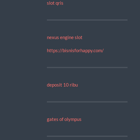
slot qris
nexus engine slot
https://bisnisforhappy.com/
deposit 10 ribu
gates of olympus