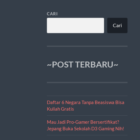
CARI
Cari
~POST TERBARU~
Daftar 6 Negara Tanpa Beasiswa Bisa
Kuliah Gratis
Mau Jadi Pro-Gamer Bersertifikat?
Jepang Buka Sekolah D3 Gaming Nih!