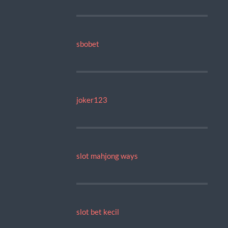
sbobet
joker123
slot mahjong ways
slot bet kecil