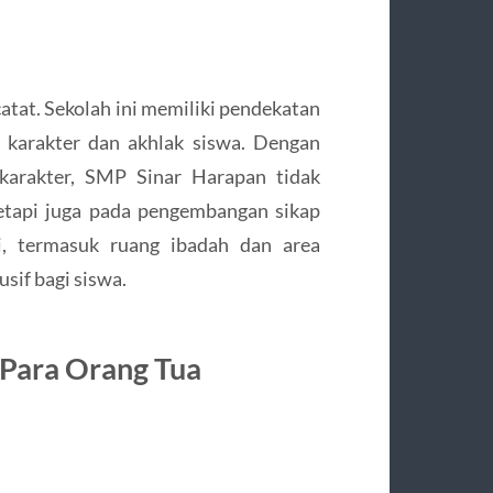
atat. Sekolah ini memiliki pendekatan
 karakter dan akhlak siswa. Dengan
karakter, SMP Sinar Harapan tidak
etapi juga pada pengembangan sikap
ai, termasuk ruang ibadah dan area
sif bagi siswa.
 Para Orang Tua