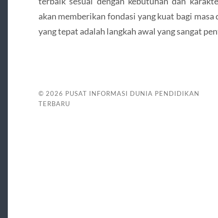
terbaik sesuai dengan kebutuhan dan karakte
akan memberikan fondasi yang kuat bagi masa 
yang tepat adalah langkah awal yang sangat pen
© 2026
PUSAT INFORMASI DUNIA PENDIDIKAN
TERBARU