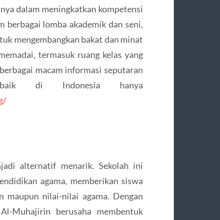
asinya dalam meningkatkan kompetensi
lam berbagai lomba akademik dan seni,
ntuk mengembangkan bakat dan minat
 memadai, termasuk ruang kelas yang
 berbagai macam informasi seputaran
erbaik di Indonesia hanya
g/
di alternatif menarik. Sekolah ini
endidikan agama, memberikan siswa
n maupun nilai-nilai agama. Dengan
 Al-Muhajirin berusaha membentuk