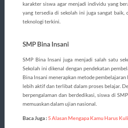
karakter siswa agar menjadi individu yang bera
yang tersedia di sekolah ini juga sangat baik,
teknologi terkini.
SMP Bina Insani
SMP Bina Insani juga menjadi salah satu sek
Sekolah ini dikenal dengan pendekatan pembela
Bina Insani menerapkan metode pembelajaran 
lebih aktif dan terlibat dalam proses belajar.
berpengalaman dan berdedikasi, siswa di SMP 
memuaskan dalam ujian nasional.
Baca Juga :
5 Alasan Mengapa Kamu Harus Kulia