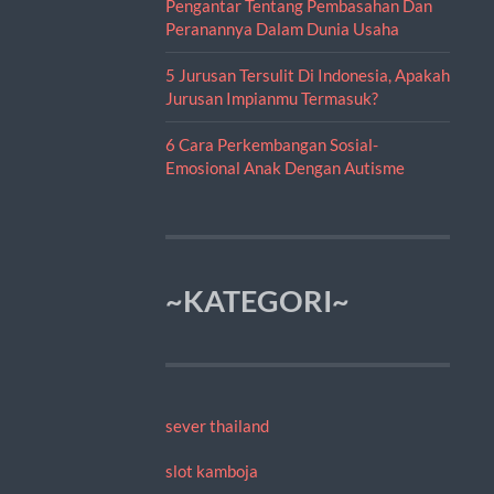
Pengantar Tentang Pembasahan Dan
Peranannya Dalam Dunia Usaha
5 Jurusan Tersulit Di Indonesia, Apakah
Jurusan Impianmu Termasuk?
6 Cara Perkembangan Sosial-
Emosional Anak Dengan Autisme
~KATEGORI~
sever thailand
slot kamboja