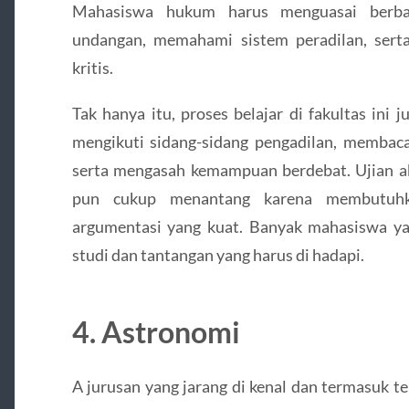
Mahasiswa hukum harus menguasai berba
undangan, memahami sistem peradilan, sert
kritis.
Tak hanya itu, proses belajar di fakultas ini
mengikuti sidang-sidang pengadilan, memba
serta mengasah kemampuan berdebat. Ujian akhi
pun cukup menantang karena membutuhk
argumentasi yang kuat. Banyak mahasiswa y
studi dan tantangan yang harus di hadapi.
4. Astronomi
A jurusan yang jarang di kenal dan termasuk te