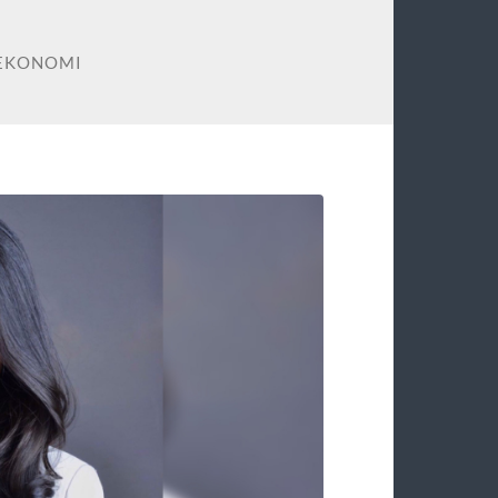
 EKONOMI