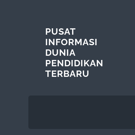
PUSAT
INFORMASI
DUNIA
PENDIDIKAN
TERBARU