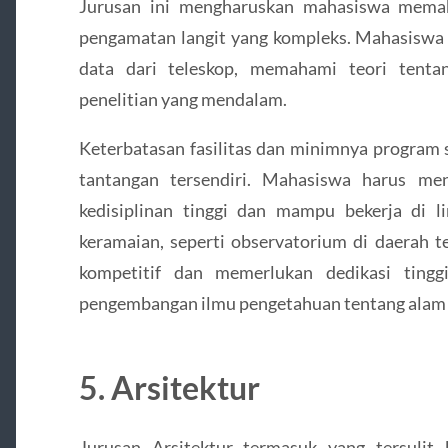
Jurusan ini mengharuskan mahasiswa memaha
pengamatan langit yang kompleks. Mahasisw
data dari teleskop, memahami teori tenta
penelitian yang mendalam.
Keterbatasan fasilitas dan minimnya program 
tantangan tersendiri. Mahasiswa harus me
kedisiplinan tinggi dan mampu bekerja di li
keramaian, seperti observatorium di daerah ter
kompetitif dan memerlukan dedikasi tingg
pengembangan ilmu pengetahuan tentang alam
5. Arsitektur
Jurusan Arsitektur termasuk yang tersulit