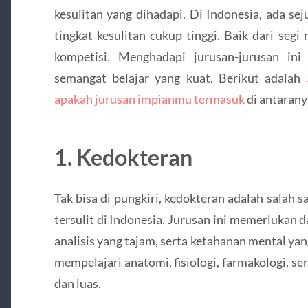
kesulitan yang dihadapi. Di Indonesia, ada se
tingkat kesulitan cukup tinggi. Baik dari seg
kompetisi. Menghadapi jurusan-jurusan ini
semangat belajar yang kuat. Berikut adalah
apakah jurusan impianmu termasuk
di antarany
1. Kedokteran
Tak bisa di pungkiri, kedokteran adalah salah s
tersulit di Indonesia. Jurusan ini memerlukan 
analisis yang tajam, serta ketahanan mental ya
mempelajari anatomi, fisiologi, farmakologi, se
dan luas.