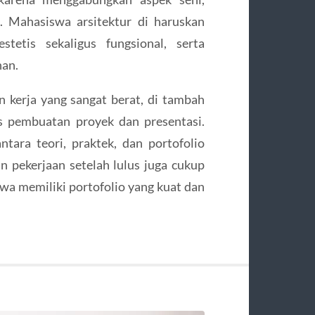
. Mahasiswa arsitektur di haruskan
etis sekaligus fungsional, serta
nan.
n kerja yang sangat berat, di tambah
s pembuatan proyek dan presentasi.
ara teori, praktek, dan portofolio
n pekerjaan setelah lulus juga cukup
wa memiliki portofolio yang kuat dan