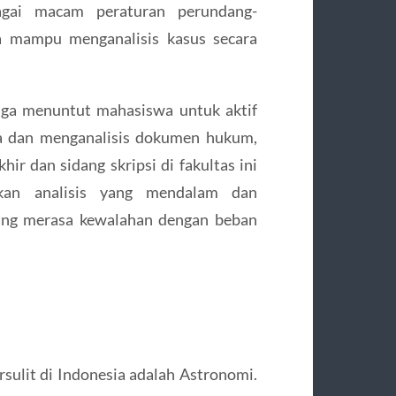
gai macam peraturan perundang-
a mampu menganalisis kasus secara
 juga menuntut mahasiswa untuk aktif
ca dan menganalisis dokumen hukum,
r dan sidang skripsi di fakultas ini
an analisis yang mendalam dan
ang merasa kewalahan dengan beban
rsulit di Indonesia adalah Astronomi.