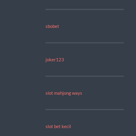
sbobet
joker123
slot mahjong ways
slot bet kecil